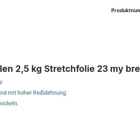
Produktnu
len 2,5 kg Stretchfolie 23 my b
rz
t und mit hoher Reißdehnung.
wickeln.