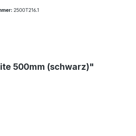
mmer:
2500T216.1
reite 500mm (schwarz)"