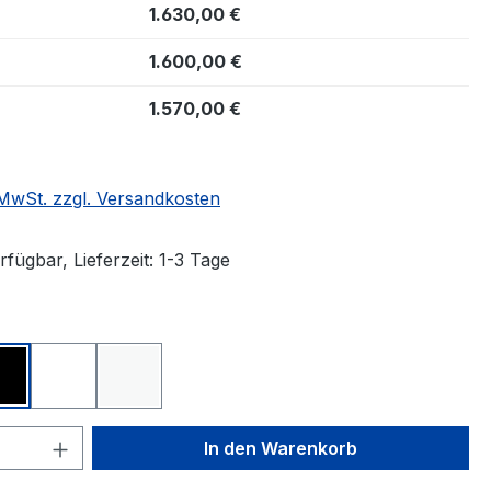
1.630,00 €
1.600,00 €
1.570,00 €
. MwSt. zzgl. Versandkosten
fügbar, Lieferzeit: 1-3 Tage
ählen
schwarz
transparent
weiß
 Anzahl: Gib den gewünschten Wert ein 
In den Warenkorb