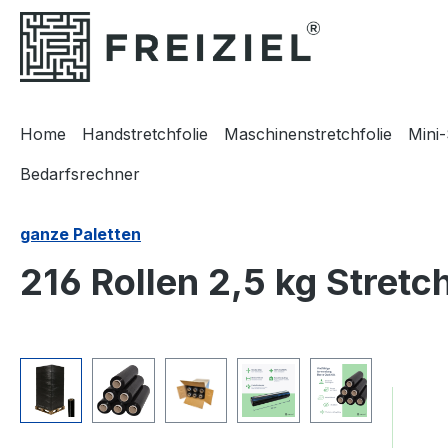
m Hauptinhalt springen
Zur Suche springen
Zur Hauptnavigation springen
Home
Handstretchfolie
Maschinenstretchfolie
Mini-
Bedarfsrechner
ganze Paletten
216 Rollen 2,5 kg Stret
Bildergalerie überspringen