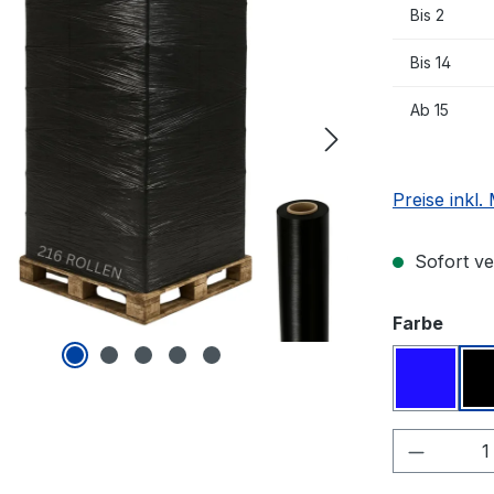
Bis
2
Bis
14
Ab
15
Preise inkl
Sofort ver
ausw
Farbe
blau
Produkt