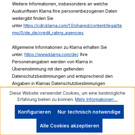
Weitere Informationen, insbesondere an welche
Auskunfteien Klarna Ihre personenbezogenen Daten
weitergibt finden Sie
unter
https://cdn.klarna.com/1.0/shared/content/legal/te
rms/0/de_de/credit_rating_agencies
.
Allgemeine Informationen zu Klarna erhalten Sie
unter:
https://www.klarna.com/de/
. Ihre
Personenangaben werden von Klarna in
Übereinstimmung mit den geltenden
Datenschutzbestimmungen und entsprechend den
Angaben in Klarnas Datenschutzbestimmungen
unter
https://cdn.klarna.com/1.0/shared/content/legal/te
Diese Website verwendet Cookies, um eine bestmögliche
rms/0/de_de/privacy
behandelt.
Erfahrung bieten zu können.
Mehr Informationen ...
Konfigurieren
Nur technisch notwendige
Cookies
Werkzeugleiste anzeigen
Alle Cookies akzeptieren