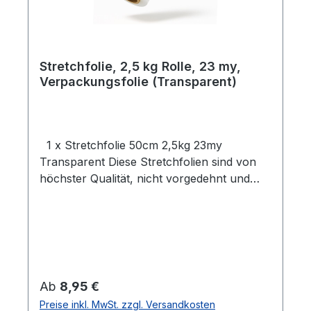
Stretchfolie, 2,5 kg Rolle, 23 my,
Verpackungsfolie (Transparent)
1 x Stretchfolie 50cm 2,5kg 23my
Transparent Diese Stretchfolien sind von
höchster Qualität, nicht vorgedehnt und
zeichnen sich durch eine hohe
Reißdehnung aus. Ideal geeignet zum
Einwickeln von Palettenware, Sperrgut und
Ähnlichem.Eigenschaften:- 1 Rolle
Stretchfolie- Breite: 0,5 m- Folienstärke: 23
µm- Farbe: Transparent- Geeignet für
Regulärer Preis:
Ab
8,95 €
gleichmäßige Palettenladungen- Hohe
Preise inkl. MwSt. zzgl. Versandkosten