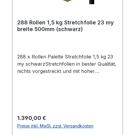
288 Rollen 1,5 kg Stretchfolie 23 my
breite 500mm (schwarz)
288 x Rollen Palette Stretchfolie 1,5 kg 23
my schwarzStretchfolien in bester Qualität,
nichts vorgestreckt und mit hoher
Reißdehnung. Ideal um Palettenware,
Sperrgut und ähnliches
einzuwickeln. Breite 0,5m Gewicht je Rolle
1,5 kg Folienstärke 23 µm Farbe:
schwarzGeeignet für gleichmäßige Paletten
Ladungen Hohe Reißdehnung ca. 180% ca.
Regulärer Preis:
1.390,00 €
100 - 120m Folie pro Kilogramm Rollen im
Preise inkl. MwSt. zzgl. Versandkosten
stabilen Karton Alle Rollen sind in Kartons