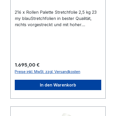
216 x Rollen Palette Stretchfolie 2,5 kg 23
my blauStretchfolien in bester Qualität,
nichts vorgestreckt und mit hoher
Reißdehnung. Ideal um Palettenware,
Sperrgut und ähnliches
einzuwickeln. Breite 0,5m Gewicht je Rolle
2,5 kg Folienstärke 23 µm Farbe:
blauGeeignet für gleichmäßige Paletten
Ladungen Hohe Reißdehnung ca. 180% ca.
Regulärer Preis:
1.695,00 €
100 - 120m Folie pro Kilogramm Rollen im
Preise inkl. MwSt. zzgl. Versandkosten
stabilen Karton Alle Rollen sind in Kartons
zu je 6 Stück Lieferumfang: 216 Rollen
In den Warenkorb