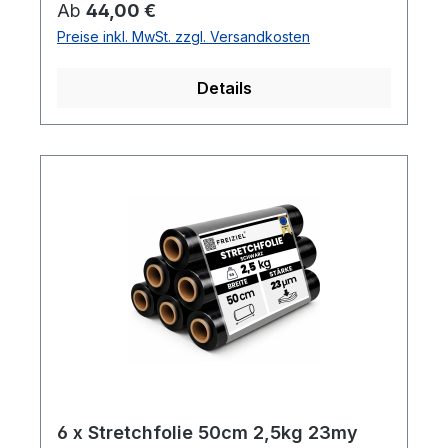
Regulärer Preis:
Ab
44,00 €
gleichmäßige Palettenladungen- Hohe
Preise inkl. MwSt. zzgl. Versandkosten
Reißdehnung: ca. 180%
Details
6 x Stretchfolie 50cm 2,5kg 23my