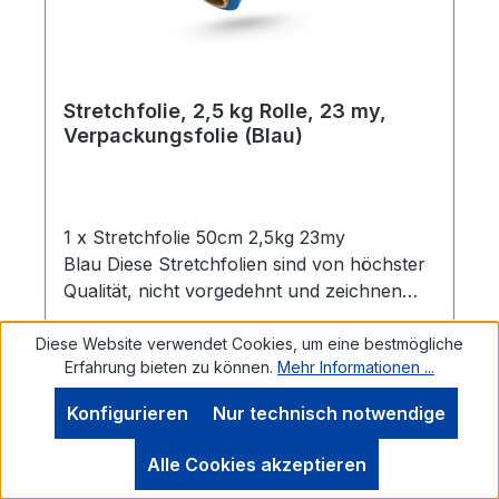
Stretchfolie, 2,5 kg Rolle, 23 my,
Verpackungsfolie (Blau)
1 x Stretchfolie 50cm 2,5kg 23my
Blau Diese Stretchfolien sind von höchster
Qualität, nicht vorgedehnt und zeichnen
sich durch eine hohe Reißdehnung
aus. Ideal geeignet zum Einwickeln von
Diese Website verwendet Cookies, um eine bestmögliche
Erfahrung bieten zu können.
Mehr Informationen ...
Palettenware, Sperrgut und
Ähnlichem.Eigenschaften:- 1 Rolle
Konfigurieren
Nur technisch notwendige
Stretchfolie- Breite: 0,5 m- Folienstärke: 23
µm- Farbe: Blau- Geeignet für gleichmäßige
Werkzeugleiste anzeigen
Regulärer Preis:
16,95 €
Alle Cookies akzeptieren
Palettenladungen- Hohe Reißdehnung: ca.
Preise inkl. MwSt. zzgl. Versandkosten