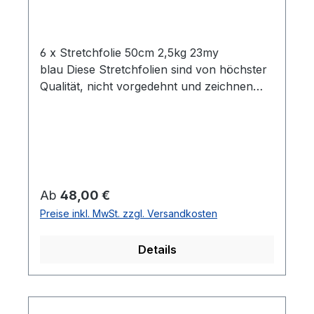
6 x Stretchfolie 50cm 2,5kg 23my
blau Diese Stretchfolien sind von höchster
Qualität, nicht vorgedehnt und zeichnen
sich durch eine hohe Reißdehnung
aus. Ideal geeignet zum Einwickeln von
Palettenware, Sperrgut und
Ähnlichem.Eigenschaften:- 6 Rollen
Stretchfolie- Breite: 0,5 m- Folienstärke: 23
µm- Farbe: blau- Geeignet für gleichmäßige
Regulärer Preis:
Ab
48,00 €
Palettenladungen- Hohe Reißdehnung: ca.
Preise inkl. MwSt. zzgl. Versandkosten
180%
Details