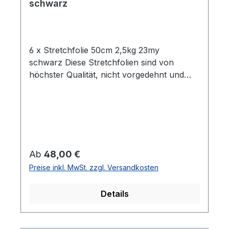
schwarz
6 x Stretchfolie 50cm 2,5kg 23my
schwarz Diese Stretchfolien sind von
höchster Qualität, nicht vorgedehnt und
zeichnen sich durch eine hohe
Reißdehnung aus. Ideal geeignet zum
Einwickeln von Palettenware, Sperrgut und
Ähnlichem.Eigenschaften:- 6 Rollen
Stretchfolie- Breite: 0,5 m- Folienstärke: 23
µm- Farbe: Schwarz- Geeignet für
Regulärer Preis:
Ab
48,00 €
gleichmäßige Paletten Ladungen- Hohe
Preise inkl. MwSt. zzgl. Versandkosten
Reißdehnung: ca. 180%
Details