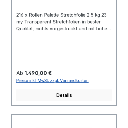
216 x Rollen Palette Stretchfolie 2,5 kg 23
my Transparent Stretchfolien in bester
Qualität, nichts vorgestreckt und mit hoher
Reißdehnung. Ideal um Palettenware,
Sperrgut und ähnliches
einzuwickeln. Breite 0,5m Gewicht je Rolle
2,5 kg Folienstärke 23 µm Farbe:
transparent Geeignet für gleichmäßige
Palettenladungen Hohe Reißdehnung ca.
Regulärer Preis:
Ab
1.490,00 €
180% ca. 100 - 120m Folie pro
Preise inkl. MwSt. zzgl. Versandkosten
Kilogramm Rollen im stabilen Karton Alle
Rollen sind in Kartons zu je 6 Stück
Details
gepacktLieferumfang: 216 Rollen