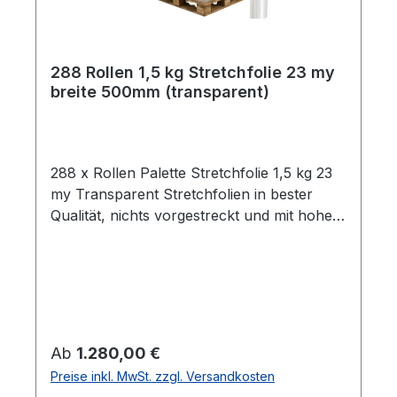
288 Rollen 1,5 kg Stretchfolie 23 my
breite 500mm (transparent)
288 x Rollen Palette Stretchfolie 1,5 kg 23
my Transparent Stretchfolien in bester
Qualität, nichts vorgestreckt und mit hoher
Reißdehnung. Ideal um Paletten Ware,
Sperrgut und ähnliches
einzuwickeln. Breite 0,5m Gewicht je Rolle
1,5 kg Folienstärke 23 µm Farbe:
transparent Geeignet für gleichmäßige
Paletten Ladungen Hohe Reißdehnung ca.
Regulärer Preis:
Ab
1.280,00 €
180% ca. 100 - 120m Folie pro
Preise inkl. MwSt. zzgl. Versandkosten
Kilogramm Rollen im stabilen Karton Alle