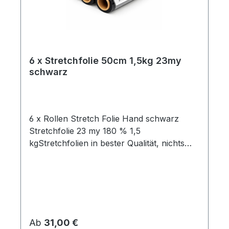
6 x Stretchfolie 50cm 1,5kg 23my
schwarz
6 x Rollen Stretch Folie Hand schwarz
Stretchfolie 23 my 180 % 1,5
kgStretchfolien in bester Qualität, nichts
vorgestreckt und mit hoher
Reißdehnung.Ideal um Palettenware,
Sperrgut und ähnliches
einzuwickeln. Breite 0,5mGewicht je Rolle
1,5 kgFolienstärke 23 µmFarbe:
schwarzGeeignet für gleichmäßige
Regulärer Preis:
Ab
31,00 €
PalettenladungenHohe Reißdehnung ca.