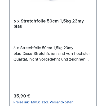
6 x Stretchfolie 50cm 1,5kg 23my
blau
6 x Stretchfolie 50cm 1,5kg 23my
blau Diese Stretchfolien sind von höchster
Qualität, nicht vorgedehnt und zeichnen
sich durch eine hohe Reißdehnung
aus. Ideal geeignet zum Einwickeln von
Palettenware, Sperrgut und
Ähnlichem.Eigenschaften:- 6 Rollen
Stretchfolie- Breite: 0,5 m- Folienstärke: 23
µm- Farbe: blau- Geeignet für gleichmäßige
Regulärer Preis:
35,90 €
Paletten Ladungen- Hohe Reißdehnung: ca.
Preise inkl. MwSt. zzgl. Versandkosten
180%