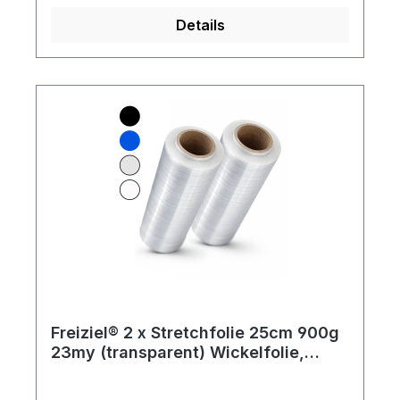
Rollen sind in Kartons zu je 6
Details
Stück Lieferumfang: 288 Rollen
Freiziel® 2 x Stretchfolie 25cm 900g
23my (transparent) Wickelfolie,
Packfolie, Folie für Möbel und Umzug