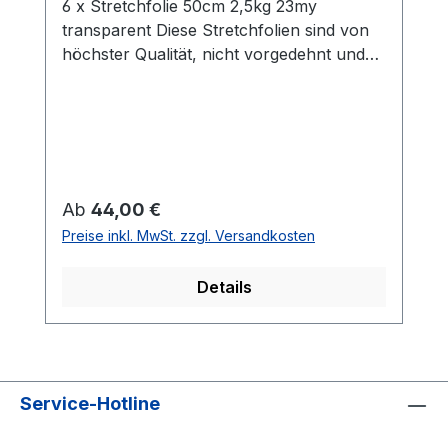
6 x Stretchfolie 50cm 2,5kg 23my
transparent Diese Stretchfolien sind von
höchster Qualität, nicht vorgedehnt und
zeichnen sich durch eine hohe
Reißdehnung aus. Ideal geeignet zum
Einwickeln von Palettenware, Sperrgut
und Ähnlichem.Eigenschaften:- 6 Rollen
Stretchfolie- Breite: 0,5 m- Folienstärke:
23 µm- Farbe: transparent- Geeignet für
Regulärer Preis:
Ab
44,00 €
gleichmäßige Palettenladungen- Hohe
Preise inkl. MwSt. zzgl. Versandkosten
Reißdehnung: ca. 180%
Details
Service-Hotline