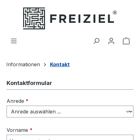
Zum Hauptinhalt springen
Ware
Informationen
Kontakt
Kontaktformular
Anrede
*
Vorname
*