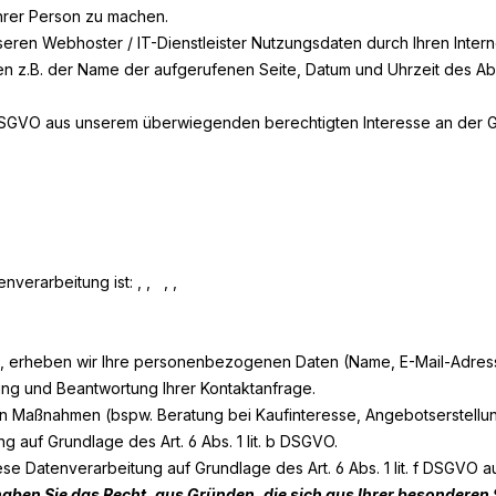
hrer Person zu machen.
ren Webhoster / IT-Dienstleister Nutzungsdaten durch Ihren Interne
en z.B. der Name der aufgerufenen Seite, Datum und Uhrzeit des A
. f DSGVO aus unserem überwiegenden berechtigten Interesse an der 
enverarbeitung ist:
,
,
,
,
eten, erheben wir Ihre personenbezogenen Daten (Name, E-Mail-Adres
ung und Beantwortung Ihrer Kontaktanfrage.
 Maßnahmen (bspw. Beratung bei Kaufinteresse, Angebotserstellung
g auf Grundlage des Art. 6 Abs. 1 lit. b DSGVO.
ese Datenverarbeitung auf Grundlage des Art. 6 Abs. 1 lit. f DSGVO
haben Sie das Recht, aus Gründen, die sich aus Ihrer besonderen Sit