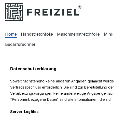
m Hauptinhalt springen
Zur Suche springen
Zur Hauptnavigation springen
Home
Handstretchfolie
Maschinenstretchfolie
Mini-
Bedarfsrechner
Datenschutzerklärung
Soweit nachstehend keine anderen Angaben gemacht werden, i
Vertragsabschluss erforderlich. Sie sind zur Bereitstellung der
Verarbeitungsvorgängen keine anderweitige Angabe gemacht
"Personenbezogene Daten" sind alle Informationen, die sich au
Server-Logfiles