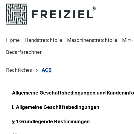
m Hauptinhalt springen
Zur Suche springen
Zur Hauptnavigation springen
Home
Handstretchfolie
Maschinenstretchfolie
Mini-
Bedarfsrechner
Rechtliches
AGB
Allgemeine Geschäftsbedingungen und Kundeninf
I. Allgemeine Geschäftsbedingungen
§ 1 Grundlegende Bestimmungen