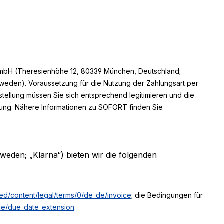
t GmbH (Theresienhöhe 12, 80339 München, Deutschland;
hweden). Voraussetzung für die Nutzung der Zahlungsart per
tellung müssen Sie sich entsprechend legitimieren und die
lung. Nähere Informationen zu SOFORT finden Sie
eden; „Klarna“) bieten wir die folgenden
ared/content/legal/terms/0/de_de/invoice
; die Bedingungen für
_de/due_date_extension
.