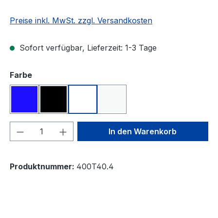
Preise inkl. MwSt. zzgl. Versandkosten
Sofort verfügbar, Lieferzeit: 1-3 Tage
auswählen
Farbe
blau
schwarz
transparent
weiß
Produkt Anzahl: Gib den gewünschten We
In den Warenkorb
Produktnummer:
400T40.4